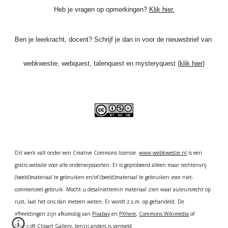
Heb je vragen op opmerkingen? 
Klik hier.
Ben je leerkracht, docent? Schrijf je dan in voor de nieuwsbrief van 
webkwestie, webquest, talenquest en mysteryquest (
klik hier
)
Dit werk valt onder een Creative Commons licensie. 
www.webkwestie.nl
 is een 
gratis website voor alle onderwijssoorten. Er is geprobeerd alleen maar rechtenvrij 
(beeld)materiaal te gebruiken en/of (beeld)materiaal te gebruiken voor niet-
commercieel gebruik. Mocht u desalniettemin materiaal zien waar auteursrecht op 
rust, laat het ons dan meteen weten. Er wordt z.s.m. op gehandeld. De 
afbeeldingen zijn afkomstig van 
Pixabay
 en
PXhere
,
Commons.Wikimedia
 of 
Microsoft Clipart Gallery, tenzij anders is vermeld. 